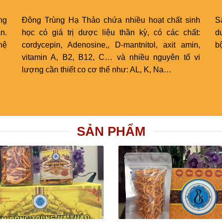
ng
Đông Trùng Hạ Thảo chứa nhiều hoạt chất sinh
S
n.
học có giá trị dược liệu thần kỳ, có các chất:
d
hệ
cordycepin, Adenosine,, D-mantnitol, axit amin,
bộ
vitamin A, B2, B12, C… và nhiều nguyên tố vi
lượng cần thiết co cơ thể như: AL, K, Na…
SẢN PHẨM